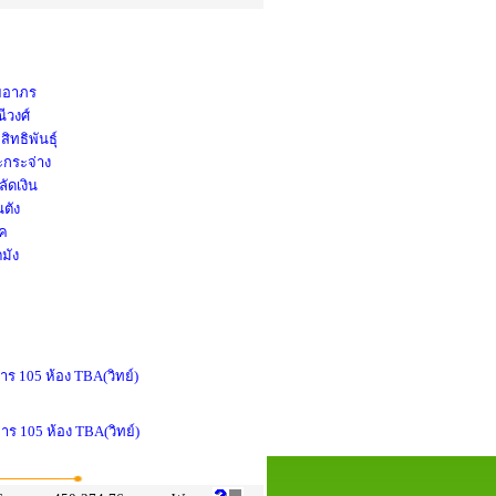
ัยอาภร
ีวงศ์
ิทธิพันธุ์
ะกระจ่าง
ัดเงิน
นตัง
าค
มัง
าร 105 ห้อง TBA(วิทย์)
าร 105 ห้อง TBA(วิทย์)