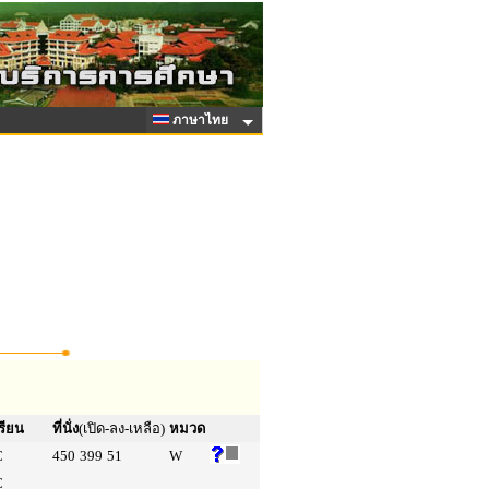
ภาษาไทย
รียน
ที่นั่ง
(เปิด-ลง-เหลือ)
หมวด
C
450
399
51
W
C