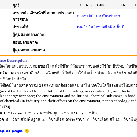
13:00-15:00
406
716
ศุกร์
อาจารย์ / เจ้าหน้าที่/เอกสารประกอบ
อาจารย์ปิยนุช จันทรัมพร
การสอน:
สำรองให้:
เทคโนโลยีการผลิตพืช ชั้นปี 1
ผู้คุมสอบกลางภาค:
สอบปลายภาค:
ผู้คุมสอบปลายภาค:
rse Description
นิดโลกและส่วนประกอบของโลก สิ่งมีชีวิต วิวัฒนาการของสิ่งมีชีวิต ชีววิทยาในชีวิ
 ทรัพยากรธรรมชาติ พลังงานนิวเคลียร์ รังสี การใช้ประโยชน์ของนิวเคลียร์ทางสั
นชีวิตประจำวัน
ใช้เคมีในอุตสาหกรรม ผลกระทบต่อสิ่งแวดล้อม นาโนเทคโนโลยีและแนวโน้มการป
gins of the Earth and life; evolution of life; biology in everyday life; introduction 
lear energy for peace; the environment and pollutions; chemical substance in food; 
 of chemicals in industry and their effects on the environment; nanotechnology and 
ยเหตุ
ยน
C = Lecture L = Lab R = ประชุม S = Self Study T = ติว
วด
B = วิชาเสริมพื้นฐาน E = วิชาเลือกเฉพาะสาขา F = วิชาเลือกเสรี M = วิชาพื้น