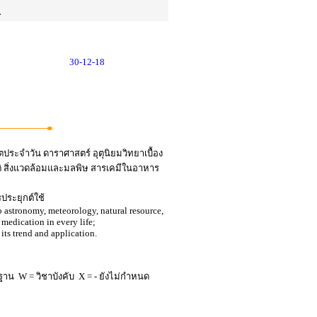
L
30-12-18
ตประจำวัน ดาราศาสตร์ อุตุนิยมวิทยาเบื้อง
นติ สิ่งแวดล้อมและมลพิษ สารเคมีในอาหาร
ระยุกต์ใช้
to astronomy, meteorology, natural resource,
medication in every life;
its trend and application.
ฐาน W = วิชาบังคับ X = - ยังไม่กำหนด