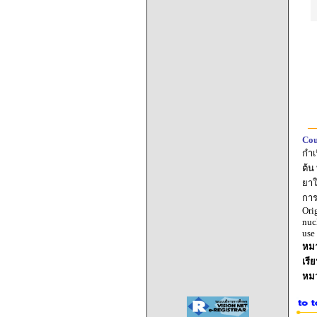
Cou
กำเ
ต้น
ยาใ
การ
Ori
nuc
use
หมา
เรี
หม