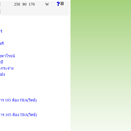
C
250
80
170
W
C
ร์
สรี
ิงหาโรจน์
มี
ะกระจ่าง
มัง
าร 105 ห้อง TBA(วิทย์)
าร 105 ห้อง TBA(วิทย์)