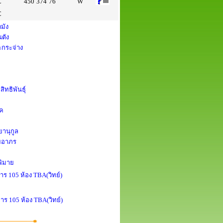
C
450
374
76
W
C
มัง
นตัง
ะกระจ่าง
ิทธิพันธุ์
าค
ยานุกูล
ัยอาภร
พิมาย
าร 105 ห้อง TBA(วิทย์)
าร 105 ห้อง TBA(วิทย์)