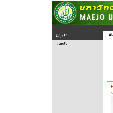
วท
เมนูหลัก
ถอยกลับ
เ
ป