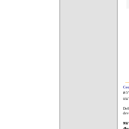
Cou
ควา
แนว
Def
dev
หมา