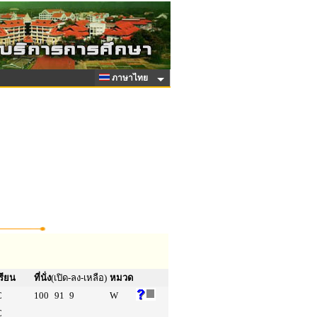
ภาษาไทย
รียน
ที่นั่ง
(เปิด-ลง-เหลือ)
หมวด
C
100
91
9
W
C