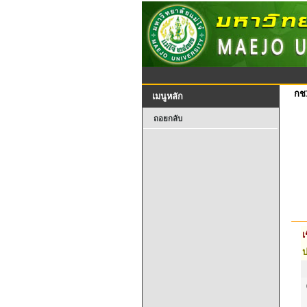
กช
เมนูหลัก
ถอยกลับ
เ
ป