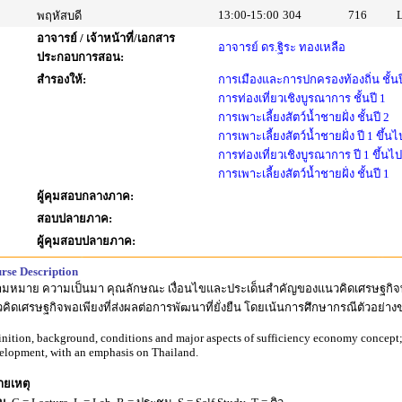
13:00-15:00
304
716
พฤหัสบดี
อาจารย์ / เจ้าหน้าที่/เอกสาร
อาจารย์ ดร.ฐิระ ทองเหลือ
ประกอบการสอน:
สำรองให้:
การเมืองและการปกครองท้องถิ่น ชั้นป
การท่องเที่ยวเชิงบูรณาการ ชั้นปี 1
การเพาะเลี้ยงสัตว์น้ำชายฝั่ง ชั้นปี 2
การเพาะเลี้ยงสัตว์น้ำชายฝั่ง ปี 1 ขึ้นไ
การท่องเที่ยวเชิงบูรณาการ ปี 1 ขึ้นไป
การเพาะเลี้ยงสัตว์น้ำชายฝั่ง ชั้นปี 1
ผู้คุมสอบกลางภาค:
สอบปลายภาค:
ผู้คุมสอบปลายภาค:
rse Description
มหมาย ความเป็นมา คุณลักษณะ เงื่อนไขและประเด็นสำคัญของแนวคิดเศรษฐกิจพอ
คิดเศรษฐกิจพอเพียงที่ส่งผลต่อการพัฒนาที่ยั่งยืน โดยเน้นการศึกษากรณีตัวอย่า
inition, background, conditions and major aspects of sufficiency economy concept; 
elopment, with an emphasis on Thailand.
ยเหตุ