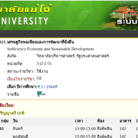
321
เศรษฐกิจพอเพียงและการพัฒนาที่ยั่งยืน
Sufficiency Economy and Sustainable Development
สังกัด
วิทยาลัยบริหารศาสตร์, รัฐประศาสนศาสตร์
3 (2-2-5)
หน่วยกิต
สถานะรายวิชา:
ใช้งาน
GE
เงื่อนไขรายวิชา:
เลือก ปีการศึกษา:
1 / 2564
รายชื่อ
ชียงใหม่
ริญญาตรี ปกติ
กลุ่ม
วัน
เวลา
ห้อง
อาคาร
เ
01
จันทร์
13:00-15:00
สิงห์พลิน
142
13:00-15:00
142
พฤหัสบดี
สิงห์พลิน