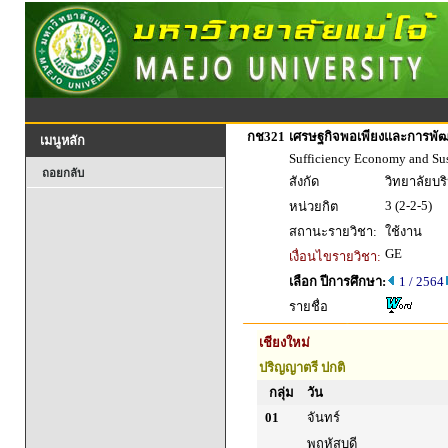
กช321
เศรษฐกิจพอเพียงและการพัฒนา
เมนูหลัก
Sufficiency Economy and Su
ถอยกลับ
สังกัด
วิทยาลัยบร
3 (2-2-5)
หน่วยกิต
สถานะรายวิชา:
ใช้งาน
GE
เงื่อนไขรายวิชา:
เลือก ปีการศึกษา:
1 / 2564
รายชื่อ
เชียงใหม่
ปริญญาตรี ปกติ
กลุ่ม
วัน
01
จันทร์
พฤหัสบดี