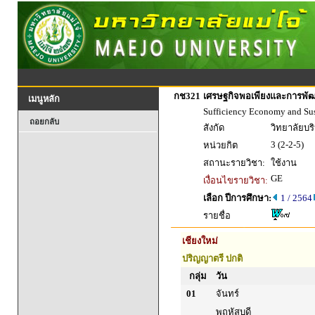
กช321
เศรษฐกิจพอเพียงและการพัฒนา
เมนูหลัก
Sufficiency Economy and Su
ถอยกลับ
สังกัด
วิทยาลัยบร
3 (2-2-5)
หน่วยกิต
สถานะรายวิชา:
ใช้งาน
GE
เงื่อนไขรายวิชา:
เลือก ปีการศึกษา:
1 / 2564
รายชื่อ
เชียงใหม่
ปริญญาตรี ปกติ
กลุ่ม
วัน
01
จันทร์
พฤหัสบดี