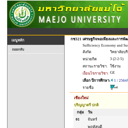
กช321
เศรษฐกิจพอเพียงและการพัฒนา
เมนูหลัก
Sufficiency Economy and Su
ถอยกลับ
สังกัด
วิทยาลัยบร
3 (2-2-5)
หน่วยกิต
สถานะรายวิชา:
ใช้งาน
GE
เงื่อนไขรายวิชา:
เลือก ปีการศึกษา:
1 / 2564
รายชื่อ
เชียงใหม่
ปริญญาตรี ปกติ
กลุ่ม
วัน
01
จันทร์
พฤหัสบดี