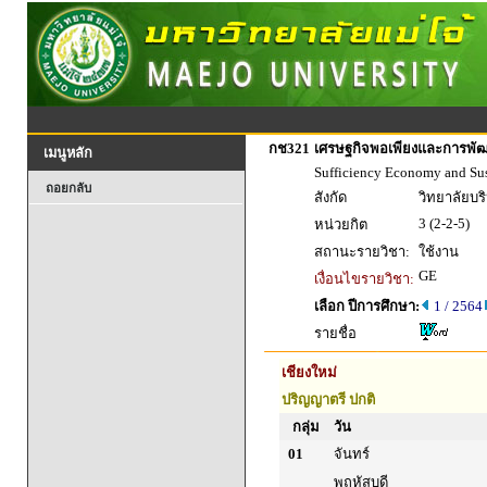
กช321
เศรษฐกิจพอเพียงและการพัฒนา
เมนูหลัก
Sufficiency Economy and Su
ถอยกลับ
สังกัด
วิทยาลัยบร
3 (2-2-5)
หน่วยกิต
สถานะรายวิชา:
ใช้งาน
GE
เงื่อนไขรายวิชา:
เลือก ปีการศึกษา:
1 / 2564
รายชื่อ
เชียงใหม่
ปริญญาตรี ปกติ
กลุ่ม
วัน
01
จันทร์
พฤหัสบดี