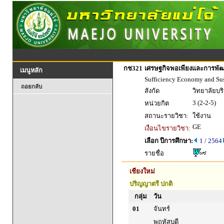
กช321
เศรษฐกิจพอเพียงและการพัฒนา
เมนูหลัก
Sufficiency Economy and Su
ถอยกลับ
สังกัด
วิทยาลัยบร
3 (2-2-5)
หน่วยกิต
สถานะรายวิชา:
ใช้งาน
GE
เงื่อนไขรายวิชา:
เลือก ปีการศึกษา:
1 / 2564
รายชื่อ
เชียงใหม่
ปริญญาตรี ปกติ
กลุ่ม
วัน
01
จันทร์
พฤหัสบดี