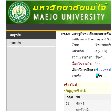
กช321
เศรษฐกิจพอเพียงและการพัฒนา
เมนูหลัก
Sufficiency Economy and Su
ถอยกลับ
สังกัด
วิทยาลัยบร
3 (2-2-5)
หน่วยกิต
สถานะรายวิชา:
ใช้งาน
GE
เงื่อนไขรายวิชา:
เลือก ปีการศึกษา:
2 / 2564
รายชื่อ
เชียงใหม่
ปริญญาตรี ปกติ
กลุ่ม
วัน
01
จันทร์
พฤหัสบดี