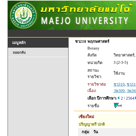
ชว210
พฤกษศาสตร์
เมนูหลัก
Botany
ถอยกลับ
สังกัด
วิทยาศาสตร์
3 (2-3-5)
หน่วยกิต
สถานะ
ใช้งาน
รายวิชา:
รายวิชาต่อ
ชว310
,
ชว31
เนื่อง:
วพ300
,
วพ36
เลือก ปีการศึกษา:
2 / 2564
รายชื่อ
เชียงใหม่
ปริญญาตรี ปกติ
กลุ่ม
วัน