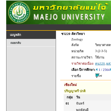
ชว220
สัตววิทยา
เมนูหลัก
Zoology
ถอยกลับ
สังกัด
วิทยาศาสตร
3 (2-3-5)
หน่วยกิต
สถานะรายวิชา:
ใช้งาน
รายวิชาต่อเนื่อง:
คน320
,
ผส
เลือก ปีการศึกษา:
1 / 2564
รายชื่อ
เชียงใหม่
ปริญญาตรี ปกติ
กลุ่ม
วัน
01
จันทร์
พฤหัสบดี