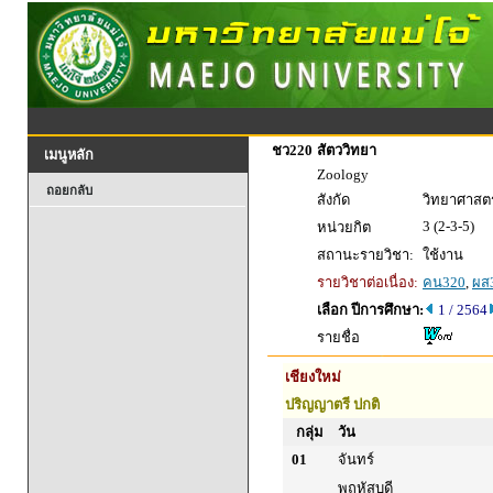
ชว220
สัตววิทยา
เมนูหลัก
Zoology
ถอยกลับ
สังกัด
วิทยาศาสตร
3 (2-3-5)
หน่วยกิต
สถานะรายวิชา:
ใช้งาน
รายวิชาต่อเนื่อง:
คน320
,
ผส
เลือก ปีการศึกษา:
1 / 2564
รายชื่อ
เชียงใหม่
ปริญญาตรี ปกติ
กลุ่ม
วัน
01
จันทร์
พฤหัสบดี