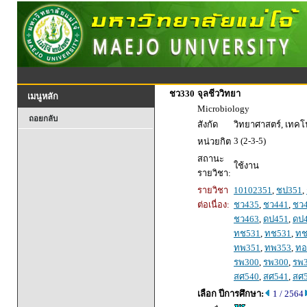
ชว330
จุลชีววิทยา
เมนูหลัก
Microbiology
ถอยกลับ
สังกัด
วิทยาศาสตร์, เทค
3 (2-3-5)
หน่วยกิต
สถานะ
ใช้งาน
รายวิชา:
รายวิชา
10102351
,
ชป351
,
ต่อเนื่อง:
ชว435
,
ชว441
,
ชว
ชว463
,
ดป451
,
ดป
ทช531
,
ทช531
,
ทช
ทพ351
,
ทพ353
,
ทอ
รพ300
,
รพ300
,
รพ
สศ540
,
สศ541
,
สศ
เลือก ปีการศึกษา:
1 / 2564