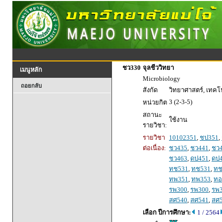
ชว330
จุลชีววิทยา
เมนูหลัก
Microbiology
ถอยกลับ
สังกัด
วิทยาศาสตร์, เทค
3 (2-3-5)
หน่วยกิต
สถานะ
ใช้งาน
รายวิชา:
รายวิชา
10102351
,
ชป351
,
ต่อเนื่อง:
ชว435
,
ชว441
,
ชว
ชว463
,
ดป451
,
ดป
ทช531
,
ทช531
,
ทช
ทพ351
,
ทพ353
,
ทอ
รพ300
,
รพ300
,
รพ
สศ540
,
สศ541
,
สศ
เลือก ปีการศึกษา:
1 / 2564