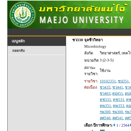
ชว330
จุลชีววิทยา
เมนูหลัก
Microbiology
ถอยกลับ
สังกัด
วิทยาศาสตร์, เทค
3 (2-3-5)
หน่วยกิต
สถานะ
ใช้งาน
รายวิชา:
รายวิชา
10102351
,
ชป351
,
ต่อเนื่อง:
ชว435
,
ชว441
,
ชว
ชว463
,
ดป451
,
ดป
ทช531
,
ทช531
,
ทช
ทพ351
,
ทพ353
,
ทอ
รพ300
,
รพ300
,
รพ
สศ540
,
สศ541
,
สศ
เลือก ปีการศึกษา:
1 / 2564