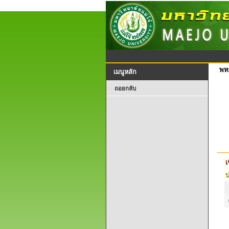
พท
เมนูหลัก
ถอยกลับ
เ
ป