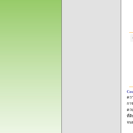
Cou
ควา
การ
ควบ
ที่
จนม