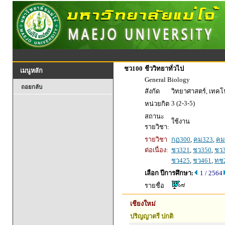
ชว100
ชีววิทยาทั่วไป
เมนูหลัก
General Biology
ถอยกลับ
สังกัด
วิทยาศาสตร์, เทค
3 (2-3-5)
หน่วยกิต
สถานะ
ใช้งาน
รายวิชา:
รายวิชา
กฏ300
,
คม323
,
คม
ต่อเนื่อง:
ชว321
,
ชว350
,
ชว
ชว425
,
ชว461
,
ทช
เลือก ปีการศึกษา:
1 / 2564
รายชื่อ
เชียงใหม่
ปริญญาตรี ปกติ