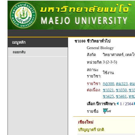
ชว100
ชีววิทยาทั่วไป
เมนูหลัก
General Biology
ถอยกลับ
สังกัด
วิทยาศาสตร์, เทค
3 (2-3-5)
หน่วยกิต
สถานะ
ใช้งาน
รายวิชา:
รายวิชา
กฏ300
,
คม323
,
คม
ต่อเนื่อง:
ชว321
,
ชว350
,
ชว
ชว425
,
ชว461
,
ทช
เลือก ปีการศึกษา:
1 / 2564
รายชื่อ
เชียงใหม่
ปริญญาตรี ปกติ