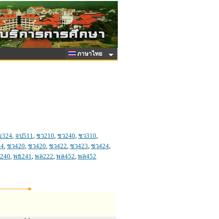
ภาษาไทย
ม324
,
จป511
,
ชว210
,
ชว240
,
ชว310
,
14
,
ชว420
,
ชว420
,
ชว422
,
ชว423
,
ชว424
,
240
,
พธ241
,
พล222
,
พล452
,
พล452