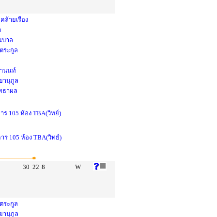
คล้ายเรือง
ด
่นบาล
งตระกูล
ยานนท์
ยานุกูล
สุทธาผล
าร 105 ห้อง TBA(วิทย์)
คาร 105 ห้อง TBA(วิทย์)
30
22
8
W
งตระกูล
ยานุกูล