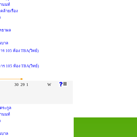
ยานนท์
คล้ายเรือง
ด
สุทธาผล
่นบาล
าร 105 ห้อง TBA(วิทย์)
คาร 105 ห้อง TBA(วิทย์)
30
29
1
W
งตระกูล
ยานนท์
ด
่นบาล