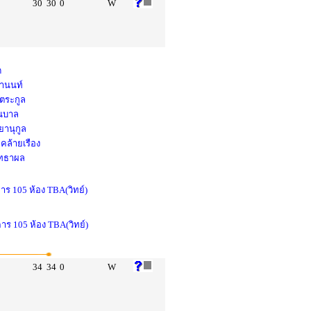
30
30
0
W
ด
ยานนท์
งตระกูล
่นบาล
ยานุกูล
คล้ายเรือง
สุทธาผล
าร 105 ห้อง TBA(วิทย์)
คาร 105 ห้อง TBA(วิทย์)
34
34
0
W