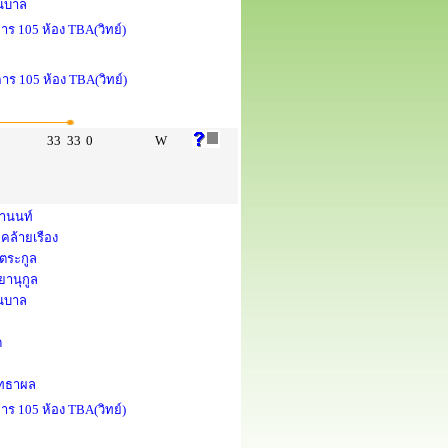
่นบาล
าร 105 ห้อง TBA(วิทย์)
คาร 105 ห้อง TBA(วิทย์)
33
33
0
W
ยานนท์
คล้ายเรือง
งตระกูล
ยานุกูล
่นบาล
ด
สุทธาผล
าร 105 ห้อง TBA(วิทย์)