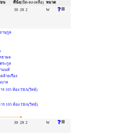
รียน
ที่นั่ง
(เปิด-ลง-เหลือ)
หมวด
30
28
2
W
ยานุกูล
ด
สุทธาผล
งตระกูล
ยานนท์
คล้ายเรือง
่นบาล
าร 105 ห้อง TBA(วิทย์)
คาร 105 ห้อง TBA(วิทย์)
30
28
2
W