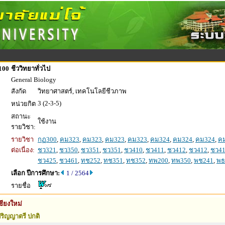
100
ชีววิทยาทั่วไป
General Biology
สังกัด
วิทยาศาสตร์, เทคโนโลยีชีวภาพ
3 (2-3-5)
หน่วยกิต
สถานะ
ใช้งาน
รายวิชา:
รายวิชา
กฏ300
,
คม323
,
คม323
,
คม323
,
คม323
,
คม324
,
คม324
,
คม324
,
ค
ต่อเนื่อง:
ชว321
,
ชว350
,
ชว351
,
ชว351
,
ชว410
,
ชว411
,
ชว412
,
ชว412
,
ชว4
ชว425
,
ชว461
,
ทช252
,
ทช351
,
ทช352
,
ทพ200
,
ทพ350
,
พช241
,
พธ
เลือก ปีการศึกษา:
1 / 2564
รายชื่อ
ชียงใหม่
ริญญาตรี ปกติ