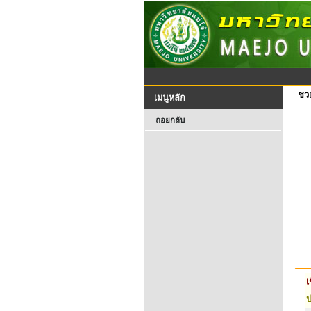
ชว
เมนูหลัก
ถอยกลับ
เ
ป