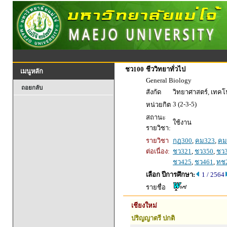
ชว100
ชีววิทยาทั่วไป
เมนูหลัก
General Biology
ถอยกลับ
สังกัด
วิทยาศาสตร์, เทค
3 (2-3-5)
หน่วยกิต
สถานะ
ใช้งาน
รายวิชา:
รายวิชา
กฏ300
,
คม323
,
คม
ต่อเนื่อง:
ชว321
,
ชว350
,
ชว
ชว425
,
ชว461
,
ทช
เลือก ปีการศึกษา:
1 / 2564
รายชื่อ
เชียงใหม่
ปริญญาตรี ปกติ