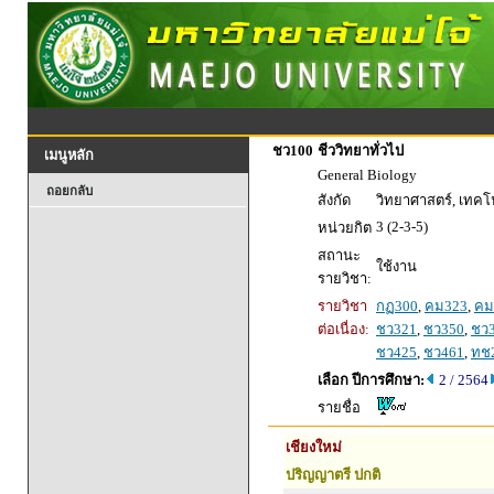
ชว100
ชีววิทยาทั่วไป
เมนูหลัก
General Biology
ถอยกลับ
สังกัด
วิทยาศาสตร์, เทค
3 (2-3-5)
หน่วยกิต
สถานะ
ใช้งาน
รายวิชา:
รายวิชา
กฏ300
,
คม323
,
คม
ต่อเนื่อง:
ชว321
,
ชว350
,
ชว
ชว425
,
ชว461
,
ทช
เลือก ปีการศึกษา:
2 / 2564
รายชื่อ
เชียงใหม่
ปริญญาตรี ปกติ