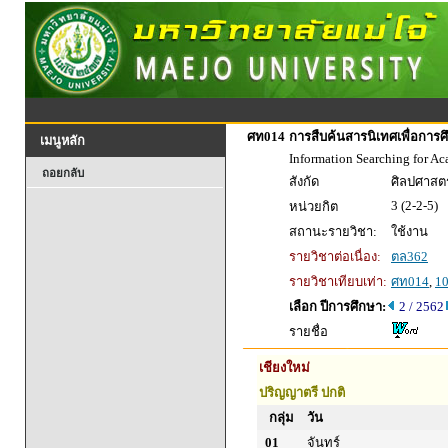
ศท014
การสืบค้นสารนิเทศเพื่อการศ
เมนูหลัก
Information Searching for A
ถอยกลับ
สังกัด
ศิลปศาสตร
3 (2-2-5)
หน่วยกิต
สถานะรายวิชา:
ใช้งาน
รายวิชาต่อเนื่อง:
ตล362
รายวิชาเทียบเท่า:
ศท014
,
1
เลือก ปีการศึกษา:
2 / 2562
รายชื่อ
เชียงใหม่
ปริญญาตรี ปกติ
กลุ่ม
วัน
01
จันทร์