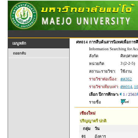
ศท014
การสืบค้นสารนิเทศเพื่อการศ
เมนูหลัก
Information Searching for A
ถอยกลับ
สังกัด
ศิลปศาสตร
3 (2-2-5)
หน่วยกิต
สถานะรายวิชา:
ใช้งาน
รายวิชาต่อเนื่อง:
ตล362
รายวิชาเทียบเท่า:
ศท014
,
1
เลือก ปีการศึกษา:
1 / 2563
รายชื่อ
เชียงใหม่
ปริญญาตรี ปกติ
กลุ่ม
วัน
01
อังคาร