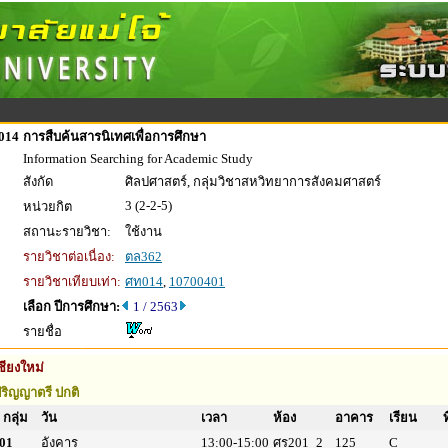
014
การสืบค้นสารนิเทศเพื่อการศึกษา
Information Searching for Academic Study
สังกัด
ศิลปศาสตร์, กลุ่มวิชาสหวิทยาการสังคมศาสตร์
3 (2-2-5)
หน่วยกิต
สถานะรายวิชา:
ใช้งาน
รายวิชาต่อเนื่อง:
ตล362
รายวิชาเทียบเท่า:
ศท014
,
10700401
เลือก ปีการศึกษา:
1 / 2563
รายชื่อ
ชียงใหม่
ริญญาตรี ปกติ
กลุ่ม
วัน
เวลา
ห้อง
อาคาร
เรียน
ท
01
อังคาร
13:00-15:00
ศร201_2
125
C