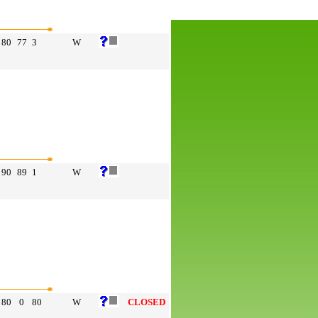
80
77
3
W
90
89
1
W
80
0
80
W
CLOSED