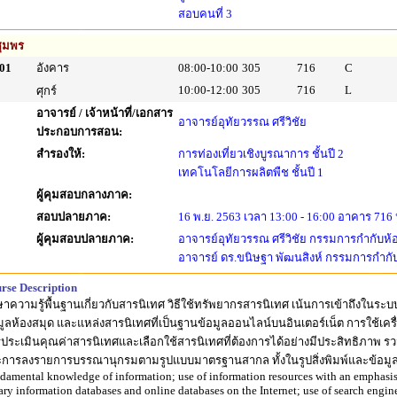
สอบคนที่ 3
ุมพร
01
อังคาร
08:00-10:00
305
716
C
10:00-12:00
305
716
L
ศุกร์
อาจารย์ / เจ้าหน้าที่/เอกสาร
อาจารย์อุทัยวรรณ ศรีวิชัย
ประกอบการสอน:
สำรองให้:
การท่องเที่ยวเชิงบูรณาการ ชั้นปี 2
เทคโนโลยีการผลิตพืช ชั้นปี 1
ผู้คุมสอบกลางภาค:
สอบปลายภาค:
16 พ.ย. 2563 เวลา 13:00 - 16:00 อาคาร 716 
ผู้คุมสอบปลายภาค:
อาจารย์อุทัยวรรณ ศรีวิชัย กรรมการกำกับห้
อาจารย์ ดร.ขนิษฐา พัฒนสิงห์ กรรมการกำกั
rse Description
ษาความรู้พื้นฐานเกี่ยวกับสารนิเทศ วิธีใช้ทรัพยากรสารนิเทศ เน้นการเข้าถึงในระบ
มูลห้องสมุด และแหล่งสารนิเทศที่เป็นฐานข้อมูลออนไลน์บนอินเตอร์เน็ต การใช้เครื่
ประเมินคุณค่าสารนิเทศและเลือกใช้สารนิเทศที่ต้องการได้อย่างมีประสิทธิภาพ รว
การลงรายการบรรณานุกรมตามรูปแบบมาตรฐานสากล ทั้งในรูปสิ่งพิมพ์และข้อมูล
damental knowledge of information; use of information resources with an emphasis 
rary information databases and online databases on the Internet; use of search eng