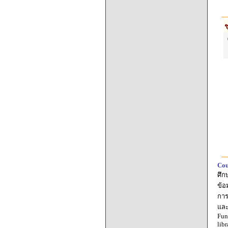
ช
Cou
ศึก
ข้อ
การ
และ
Fun
lib