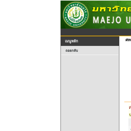
ศท
เมนูหลัก
ถอยกลับ
เ
ป