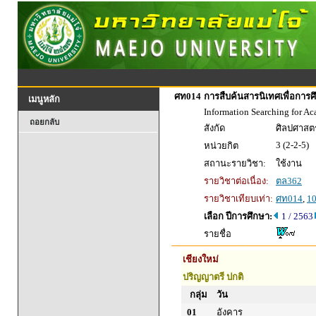
ศท014
การสืบค้นสารนิเทศเพื่อการศ
เมนูหลัก
Information Searching for A
ถอยกลับ
สังกัด
ศิลปศาสตร
3 (2-2-5)
หน่วยกิต
สถานะรายวิชา:
ใช้งาน
รายวิชาต่อเนื่อง:
ตล362
รายวิชาเทียบเท่า:
ศท014
,
1
เลือก ปีการศึกษา:
1 / 2563
รายชื่อ
เชียงใหม่
ปริญญาตรี ปกติ
กลุ่ม
วัน
01
อังคาร