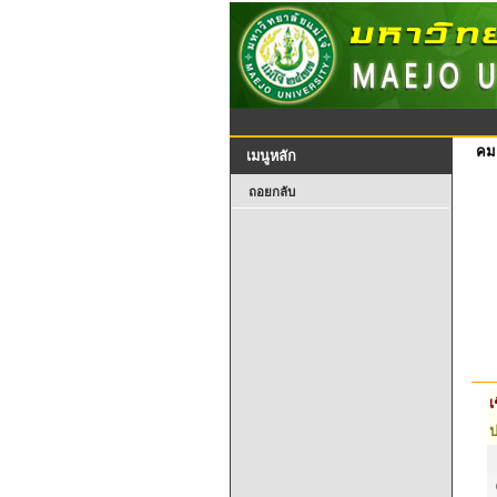
คม
เมนูหลัก
ถอยกลับ
เ
ป