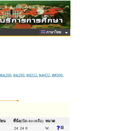
ภาษาไทย
คม260
,
คม260
,
ดป312
,
พล452
,
สศ300
,
รียน
ที่นั่ง
(เปิด-ลง-เหลือ)
หมวด
24
24
0
W