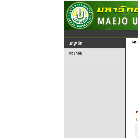
คม
เมนูหลัก
ถอยกลับ
เ
ป