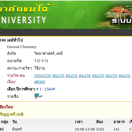
100
เคมีทั่วไป
General Chemistry
สังกัด
วิทยาศาสตร์, เคมี
3 (2-3-5)
หน่วยกิต
สถานะรายวิชา:
ใช้งาน
รายวิชาต่อ
10303250
,
คม210
,
คม210
,
คม250
,
คม250
,
คม250
,
คม250
,
เนื่อง:
สศ300
เลือก ปีการศึกษา:
1 / 2564
รายชื่อ
ชียงใหม่
ริญญาตรี ปกติ
กลุ่ม
วัน
เวลา
ห้อง
อาคาร
เ
02
จันทร์
10:00-12:00
3102
141
C