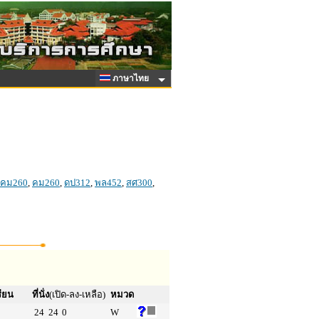
ภาษาไทย
คม260
,
คม260
,
ดป312
,
พล452
,
สศ300
,
รียน
ที่นั่ง
(เปิด-ลง-เหลือ)
หมวด
24
24
0
W