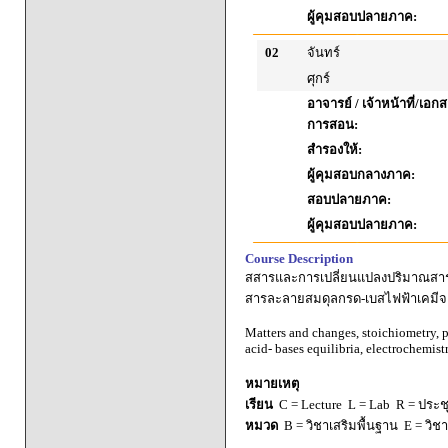
ผู้คุมสอบปลายภาค:
02
จันทร์
ศุกร์
อาจารย์ / เจ้าหน้าที่/เ
การสอน:
สำรองให้:
ผู้คุมสอบกลางภาค:
สอบปลายภาค:
ผู้คุมสอบปลายภาค:
Course Description
สสารและการเปลี่ยนแปลงปริมาณสาร
สารละลายสมดุลกรด-เบสไฟฟ้าเคมี
Matters and changes, stoichiometry, p
acid- bases equilibria, electrochemis
หมายเหตุ
เรียน
C = Lecture L = Lab R = ประชุม
หมวด
B = วิชาเสริมพื้นฐาน E = วิช