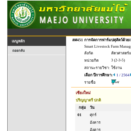
สศ451
การจัดการฟาร์มปศุสัตว์ด้วยเ
เมนูหลัก
Smart Livestock Farm Mana
ถอยกลับ
สังกัด
สัตวศาสตร์
3 (2-3-5)
หน่วยกิต
สถานะรายวิชา:
ใช้งาน
เลือก ปีการศึกษา:
1 / 2564
รายชื่อ
เชียงใหม่
ปริญญาตรี ปกติ
กลุ่ม
วัน
01
ศุกร์
อังคาร
อังคาร