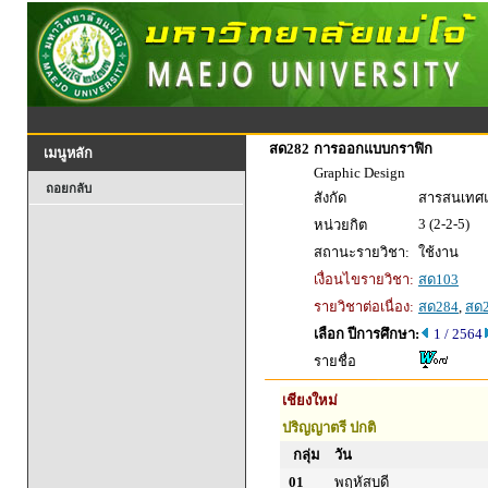
สด282
การออกแบบกราฟิก
เมนูหลัก
Graphic Design
ถอยกลับ
สังกัด
สารสนเทศแล
3 (2-2-5)
หน่วยกิต
สถานะรายวิชา:
ใช้งาน
เงื่อนไขรายวิชา:
สด103
รายวิชาต่อเนื่อง:
สด284
,
สด
เลือก ปีการศึกษา:
1 / 2564
รายชื่อ
เชียงใหม่
ปริญญาตรี ปกติ
กลุ่ม
วัน
01
พฤหัสบดี