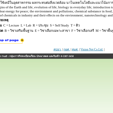
ใช้เคมีในอุตสาหกรรม ผลกระทบต่อสิ่งแวดล้อม นาโนเทคโนโลยีและแนวโน้มการป
gins of the Earth and life; evolution of life; biology in everyday life; introduction 
lear energy for peace; the environment and pollutions; chemical substance in food; 
 of chemicals in industry and their effects on the environment; nanotechnology and 
ยเหตุ
ยน
C = Lecture L = Lab R = ประชุม S = Self Study T = ติว
วด
B = วิชาเสริมพื้นฐาน E = วิชาเลือกเฉพาะสาขา F = วิชาเลือกเสรี M = วิชาพื้น
สปอว.
|
กยศ.
|
สมศ.
|
Vision Net Co.Ltd.
|
 Staff : กลุ่มภารกิจทะเบียนเรียน ประมวลผล และรับเข้า 0-5387-3458