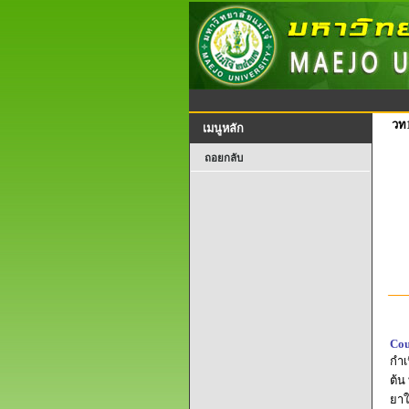
วท
เมนูหลัก
ถอยกลับ
Cou
กำเ
ต้น
ยาใ