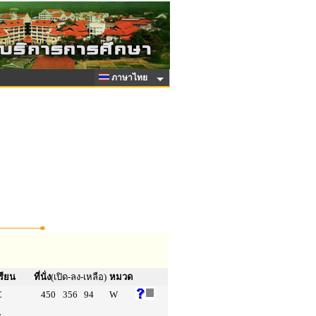
ภาษาไทย
รียน
ที่นั่ง
(เปิด-ลง-เหลือ)
หมวด
C
450
356
94
W
L