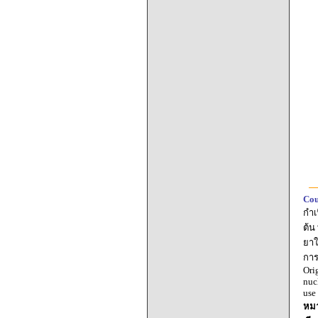
Cou
กำเ
ต้น
ยาใ
การ
Ori
nuc
use
หมา