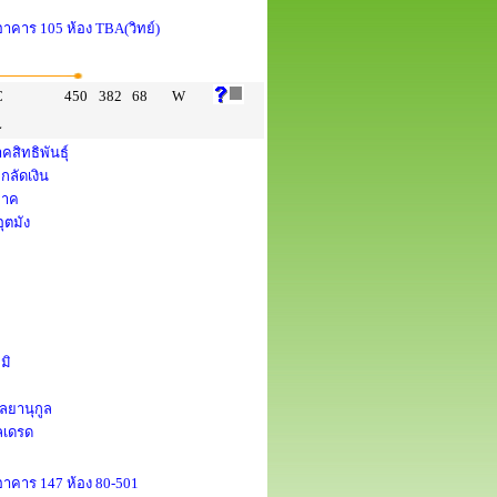
 อาคาร 105 ห้อง TBA(วิทย์)
C
450
382
68
W
L
คสิทธิพันธุ์
กลัดเงิน
ภาค
ุตมัง
มิ
ัลยานุกูล
ลเดรด
 อาคาร 147 ห้อง 80-501