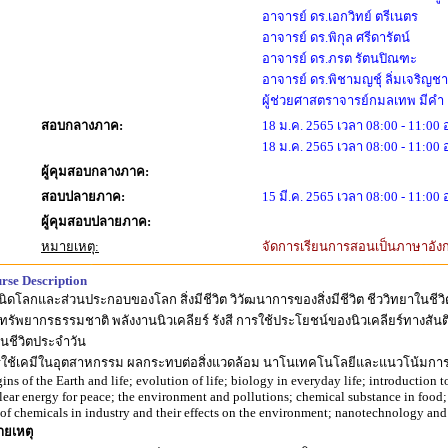
อาจารย์ ดร.เอกวิทย์ ตรีเนตร
อาจารย์ ดร.พิกุล ศรีดารัตน์
อาจารย์ ดร.ภรต รัตนปิณฑะ
อาจารย์ ดร.พิชามญชุ์ ลิ่มเจริญชา
ผู้ช่วยศาสตราจารย์กมลเทพ มีคำ
สอบกลางภาค:
18 ม.ค. 2565 เวลา 08:00 - 11:00
18 ม.ค. 2565 เวลา 08:00 - 11:00
ผู้คุมสอบกลางภาค:
สอบปลายภาค:
15 มี.ค. 2565 เวลา 08:00 - 11:00
ผู้คุมสอบปลายภาค:
หมายเหตุ:
จัดการเรียนการสอนเป็นภาษาอัง
rse Description
นิดโลกและส่วนประกอบของโลก สิ่งมีชีวิต วิวัฒนาการของสิ่งมีชีวิต ชีววิทยาในชีวิ
 ทรัพยากรธรรมชาติ พลังงานนิวเคลียร์ รังสี การใช้ประโยชน์ของนิวเคลียร์ทางสั
นชีวิตประจำวัน
ใช้เคมีในอุตสาหกรรม ผลกระทบต่อสิ่งแวดล้อม นาโนเทคโนโลยีและแนวโน้มการป
gins of the Earth and life; evolution of life; biology in everyday life; introduction 
lear energy for peace; the environment and pollutions; chemical substance in food; 
 of chemicals in industry and their effects on the environment; nanotechnology and 
ยเหตุ