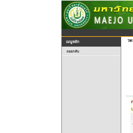
วท
เมนูหลัก
ถอยกลับ
เ
ป