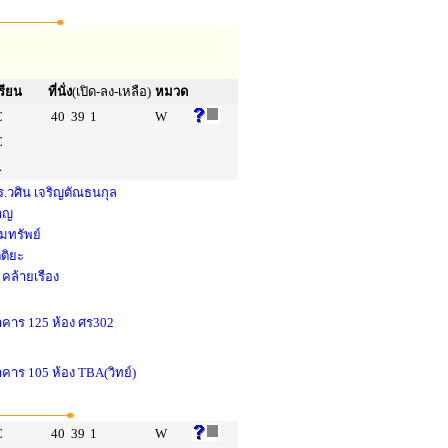
รียน
ที่นั่ง
(เปิด-ลง-เหลือ)
หมวด
C
40
39
1
W
C
L
.วศิน เจริญตัณธนกุล
หาญ
ยมทรัพย์
ตติยะ
คล้ายเรือง
อาคาร 125 ห้อง ศร302
าคาร 105 ห้อง TBA(วิทย์)
C
40
39
1
W