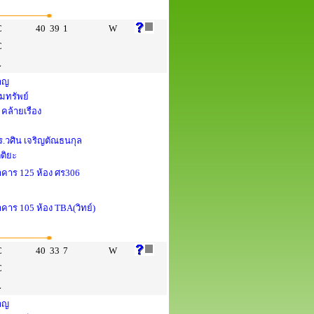
C
40
39
1
W
C
L
หาญ
ยมทรัพย์
คล้ายเรือง
.วศิน เจริญตัณธนกุล
ตติยะ
อาคาร 125 ห้อง ศร306
าคาร 105 ห้อง TBA(วิทย์)
C
40
33
7
W
C
L
หาญ