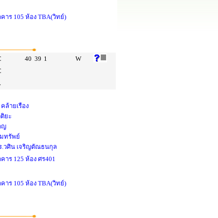
าคาร 105 ห้อง TBA(วิทย์)
C
40
39
1
W
C
L
คล้ายเรือง
ตติยะ
หาญ
ยมทรัพย์
.วศิน เจริญตัณธนกุล
อาคาร 125 ห้อง ศร401
าคาร 105 ห้อง TBA(วิทย์)