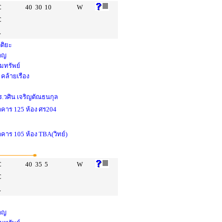
C
40
30
10
W
C
L
ตติยะ
หาญ
ยมทรัพย์
คล้ายเรือง
.วศิน เจริญตัณธนกุล
อาคาร 125 ห้อง ศร204
าคาร 105 ห้อง TBA(วิทย์)
C
40
35
5
W
C
L
หาญ