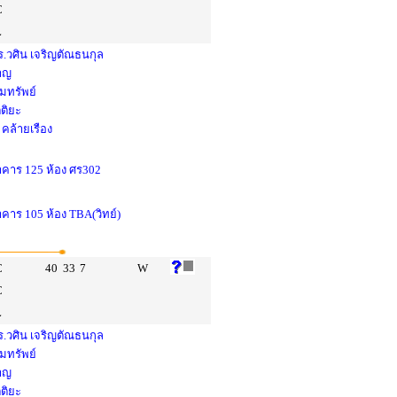
C
L
.วศิน เจริญตัณธนกุล
หาญ
ยมทรัพย์
ตติยะ
คล้ายเรือง
อาคาร 125 ห้อง ศร302
าคาร 105 ห้อง TBA(วิทย์)
C
40
33
7
W
C
L
.วศิน เจริญตัณธนกุล
ยมทรัพย์
หาญ
ตติยะ