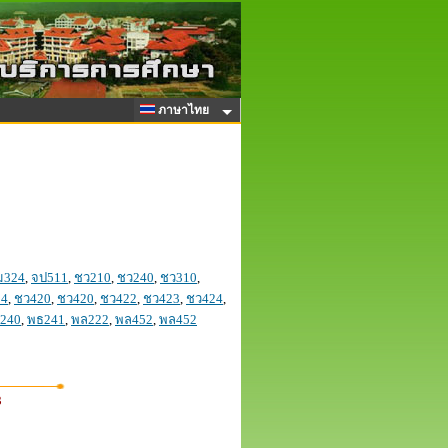
ภาษาไทย
ม324
,
จป511
,
ชว210
,
ชว240
,
ชว310
,
14
,
ชว420
,
ชว420
,
ชว422
,
ชว423
,
ชว424
,
240
,
พธ241
,
พล222
,
พล452
,
พล452
3