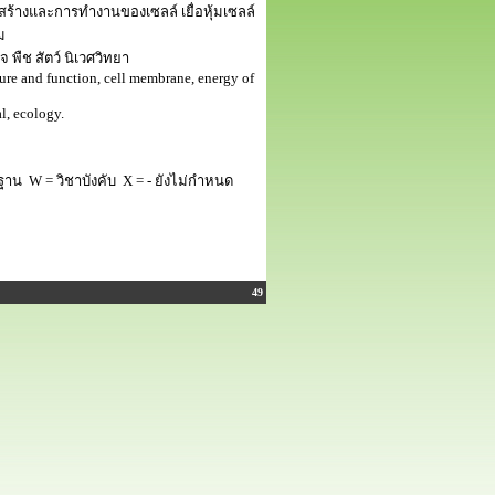
สร้างและการทำงานของเซลล์ เยื่อหุ้มเซลล์
ม
พืช สัตว์ นิเวศวิทยา
cture and function, cell membrane, energy of
l, ecology.
ฐาน W = วิชาบังคับ X = - ยังไม่กำหนด
49