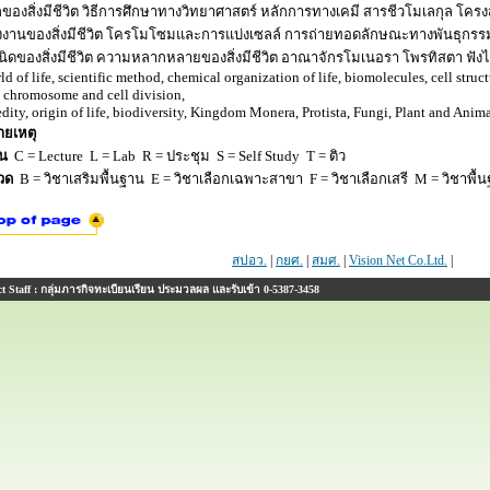
ของสิ่งมีชีวิต วิธีการศึกษาทางวิทยาศาสตร์ หลักการทางเคมี สารชีวโมเลกุล โครง
งงานของสิ่งมีชีวิต โครโมโซมและการแบ่งเซลล์ การถ่ายทอดลักษณะทางพันธุกรร
นิดของสิ่งมีชีวิต ความหลากหลายของสิ่งมีชีวิต อาณาจักรโมเนอรา โพรทิสตา ฟังไจ 
ld of life, scientific method, chemical organization of life, biomolecules, cell stru
e, chromosome and cell division,
edity, origin of life, biodiversity, Kingdom Monera, Protista, Fungi, Plant and Anima
ยเหตุ
ยน
C = Lecture L = Lab R = ประชุม S = Self Study T = ติว
วด
B = วิชาเสริมพื้นฐาน E = วิชาเลือกเฉพาะสาขา F = วิชาเลือกเสรี M = วิชาพื้น
สปอว.
|
กยศ.
|
สมศ.
|
Vision Net Co.Ltd.
|
 Staff : กลุ่มภารกิจทะเบียนเรียน ประมวลผล และรับเข้า 0-5387-3458