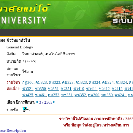
100
ชีววิทยาทั่วไป
General Biology
สังกัด
วิทยาศาสตร์, เทคโนโลยีชีวภาพ
3 (2-3-5)
หน่วยกิต
สถานะ
ใช้งาน
รายวิชา:
รายวิชา
กฏ300
,
คม323
,
คม323
,
คม323
,
คม323
,
คม324
,
คม324
,
คม324
,
ค
ต่อเนื่อง:
ชว321
,
ชว350
,
ชว351
,
ชว351
,
ชว410
,
ชว411
,
ชว412
,
ชว412
,
ชว4
ชว425
,
ชว461
,
ทช252
,
ทช351
,
ทช352
,
ทพ200
,
ทพ350
,
พช241
,
พธ
เลือก ปีการศึกษา:
3 / 2563
รายชื่อ
รายวิชานี้ไม่เปิดสอน ภาคการศึกษาที่3 / 256
หรือ ข้อมูลกำลังอยู่ในระหว่างเตรียมการ
rse Description