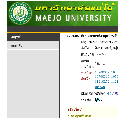
10700307
ทักษะภาษาอังกฤษสำหรับ
เมนูหลัก
English Skill for 21st Cen
ถอยกลับ
สังกัด
ศิลปศาสตร์, กล
3 (2-2-5)
หน่วยกิต
สถานะ
ใช้งาน
รายวิชา:
10700309
,
102
รายวิชา
10700316
,
107
ต่อเนื่อง:
11210272
,
112
ศท348
เลือก ปีการศึกษา:
2 / 2
รายชื่อ
เชียงใหม่
ปริญญาตรี ปกติ