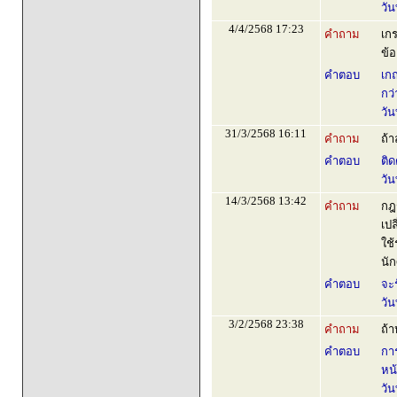
วัน
4/4/2568 17:23
คำถาม
เกร
ข้
คำตอบ
เก
กว่
วัน
31/3/2568 16:11
คำถาม
ถ้า
คำตอบ
ติด
วัน
14/3/2568 13:42
คำถาม
กฎ
เป
ใช
นัก
คำตอบ
จะร
วัน
3/2/2568 23:38
คำถาม
ถ้
คำตอบ
การ
หน
วัน