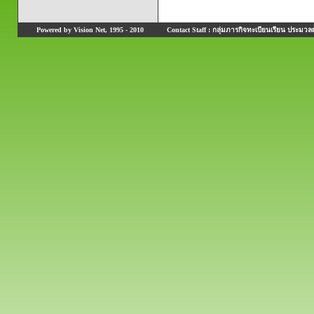
Powered by Vision Net, 1995 - 2010
Contact Staff : กลุ่มภารกิจทะเบียนเรียน ประมวลผ