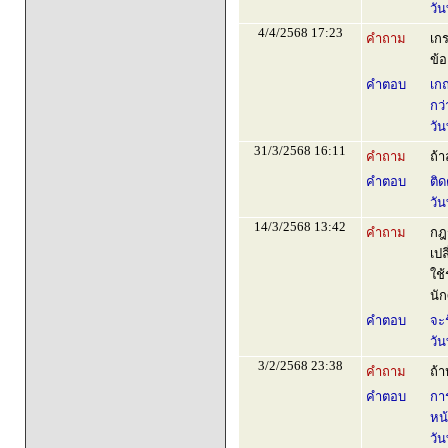
วัน
4/4/2568 17:23
คำถาม
เกร
ข้
คำตอบ
เก
กว่
วัน
31/3/2568 16:11
คำถาม
ถ้า
คำตอบ
ติด
วัน
14/3/2568 13:42
คำถาม
กฎ
เป
ใช
นัก
คำตอบ
จะร
วัน
3/2/2568 23:38
คำถาม
ถ้
คำตอบ
การ
หน
วัน