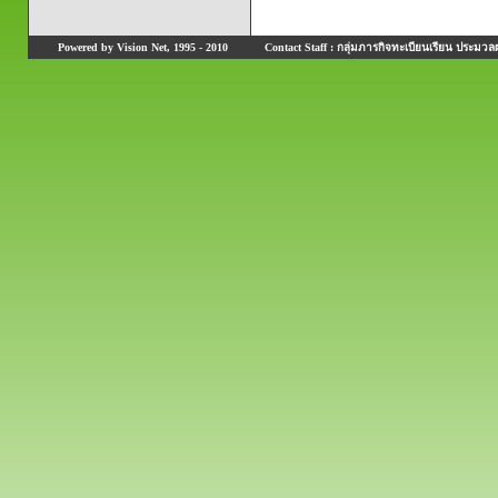
Powered by Vision Net, 1995 - 2010
Contact Staff : กลุ่มภารกิจทะเบียนเรียน ประมวลผ