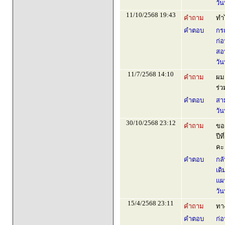
วัน
11/10/2568 19:43
คำถาม
ทำไ
คำตอบ
กรณ
ก่อ
สอ
วัน
11/7/2568 14:10
คำถาม
ผม
ร่ว
คำตอบ
สา
วัน
30/10/2568 23:12
คำถาม
ขอส
ปี
คะ 
คำตอบ
กล
เดิ
แผ
วัน
15/4/2568 23:11
คำถาม
ทาง
คำตอบ
ก่อ