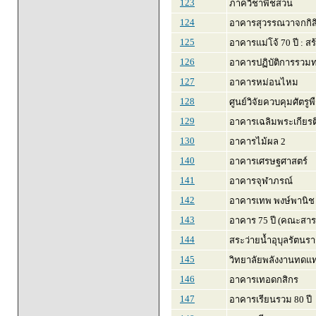
123
ภาควิชาพืชสวน
124
อาคารสุวรรณวาจกกิสิ
125
อาคารแม่โจ้ 70 ปี : ส
126
อาคารปฏิบัติการรวม
127
อาคารหม่อนไหม
128
ศูนย์วิจัยควบคุมศัตรูพ
129
อาคารเฉลิมพระเกียร
130
อาคารไม้ผล 2
140
อาคารเศรษฐศาสตร์
141
อาคารจุฬาภรณ์
142
อาคารเทพ พงษ์พานิช
143
อาคาร 75 ปี (คณะสา
144
สระว่ายน้ำอุบุลรัตน
145
วิทยาลัยพลังงานทดแ
146
อาคารเทอดกสิกร
147
อาคารเรียนรวม 80 ปี