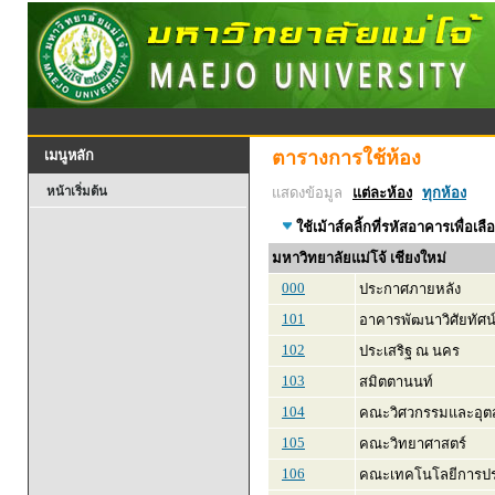
ตารางการใช้ห้อง
เมนูหลัก
หน้าเริ่มต้น
แสดงข้อมูล
แต่ละห้อง
ทุกห้อง
ใช้เม้าส์คลิ้กที่รหัสอาคารเพื่อเลื
มหาวิทยาลัยแม่โจ้ เชียงใหม่
000
ประกาศภายหลัง
101
อาคารพัฒนาวิศัยทัศน
102
ประเสริฐ ณ นคร
103
สมิตตานนท์
104
คณะวิศวกรรมและอุ
105
คณะวิทยาศาสตร์
106
คณะเทคโนโลยีการปร