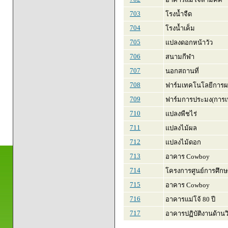
703
โรงน้ำจืด
704
โรงน้ำเค็ม
705
แปลงดอกหน้าวัว
706
สนามกีฬา
707
นอกสถานที่
708
ฟาร์มเทคโนโลยีการผ
709
ฟาร์มการประมง(การเพา
710
แปลงพืชไร่
711
แปลงไม้ผล
712
แปลงไม้ดอก
713
อาคาร Cowboy
714
โครงการศูนย์การศึก
715
อาคาร Cowboy
716
อาคารแม่โจ้ 80 ปี
717
อาคารปฏิบัติงานด้าน