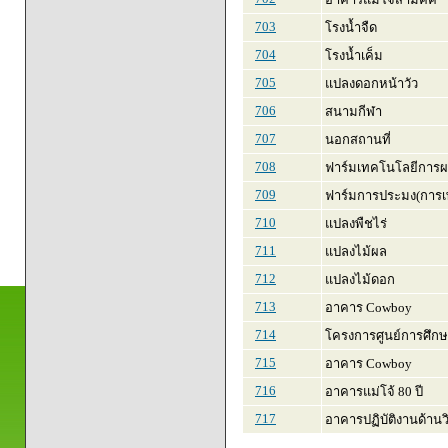
703
โรงน้ำจืด
704
โรงน้ำเค็ม
705
แปลงดอกหน้าวัว
706
สนามกีฬา
707
นอกสถานที่
708
ฟาร์มเทคโนโลยีการผ
709
ฟาร์มการประมง(การเพา
710
แปลงพืชไร่
711
แปลงไม้ผล
712
แปลงไม้ดอก
713
อาคาร Cowboy
714
โครงการศูนย์การศึก
715
อาคาร Cowboy
716
อาคารแม่โจ้ 80 ปี
717
อาคารปฏิบัติงานด้าน