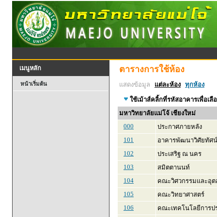
ตารางการใช้ห้อง
เมนูหลัก
หน้าเริ่มต้น
แสดงข้อมูล
แต่ละห้อง
ทุกห้อง
ใช้เม้าส์คลิ้กที่รหัสอาคารเพื่อเลื
มหาวิทยาลัยแม่โจ้ เชียงใหม่
000
ประกาศภายหลัง
101
อาคารพัฒนาวิศัยทัศน
102
ประเสริฐ ณ นคร
103
สมิตตานนท์
104
คณะวิศวกรรมและอุ
105
คณะวิทยาศาสตร์
106
คณะเทคโนโลยีการปร