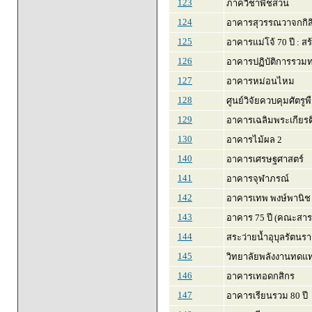
123
ภาควิชาพืชสวน
124
อาคารสุวรรณวาจกกิสิ
125
อาคารแม่โจ้ 70 ปี : ส
126
อาคารปฏิบัติการรวม
127
อาคารหม่อนไหม
128
ศูนย์วิจัยควบคุมศัตรูพ
129
อาคารเฉลิมพระเกียร
130
อาคารไม้ผล 2
140
อาคารเศรษฐศาสตร์
141
อาคารจุฬาภรณ์
142
อาคารเทพ พงษ์พานิช
143
อาคาร 75 ปี (คณะสา
144
สระว่ายน้ำอุบุลรัตน
145
วิทยาลัยพลังงานทดแ
146
อาคารเทอดกสิกร
147
อาคารเรียนรวม 80 ปี