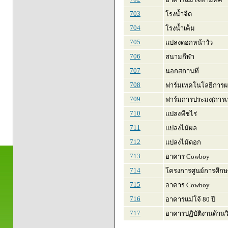
703
โรงน้ำจืด
704
โรงน้ำเค็ม
705
แปลงดอกหน้าวัว
706
สนามกีฬา
707
นอกสถานที่
708
ฟาร์มเทคโนโลยีการผ
709
ฟาร์มการประมง(การเพา
710
แปลงพืชไร่
711
แปลงไม้ผล
712
แปลงไม้ดอก
713
อาคาร Cowboy
714
โครงการศูนย์การศึก
715
อาคาร Cowboy
716
อาคารแม่โจ้ 80 ปี
717
อาคารปฏิบัติงานด้าน