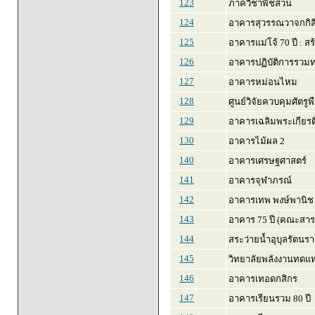
123
ภาควิชาพืชสวน
124
อาคารสุวรรณวาจกกิสิ
125
อาคารแม่โจ้ 70 ปี : ส
126
อาคารปฏิบัติการรวม
127
อาคารหม่อนไหม
128
ศูนย์วิจัยควบคุมศัตรูพ
129
อาคารเฉลิมพระเกียร
130
อาคารไม้ผล 2
140
อาคารเศรษฐศาสตร์
141
อาคารจุฬาภรณ์
142
อาคารเทพ พงษ์พานิช
143
อาคาร 75 ปี (คณะสา
144
สระว่ายน้ำอุบุลรัตน
145
วิทยาลัยพลังงานทดแ
146
อาคารเทอดกสิกร
147
อาคารเรียนรวม 80 ปี