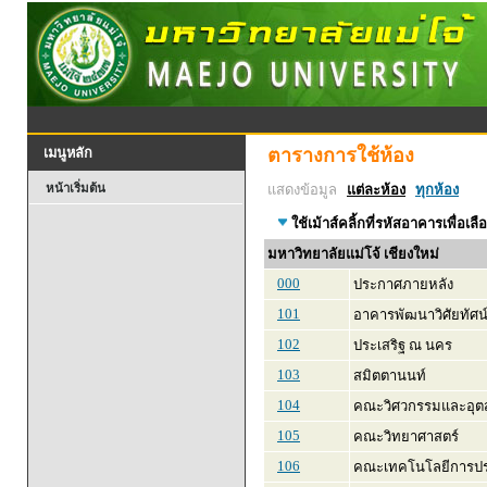
ตารางการใช้ห้อง
เมนูหลัก
หน้าเริ่มต้น
แสดงข้อมูล
แต่ละห้อง
ทุกห้อง
ใช้เม้าส์คลิ้กที่รหัสอาคารเพื่อเลื
มหาวิทยาลัยแม่โจ้ เชียงใหม่
000
ประกาศภายหลัง
101
อาคารพัฒนาวิศัยทัศน
102
ประเสริฐ ณ นคร
103
สมิตตานนท์
104
คณะวิศวกรรมและอุ
105
คณะวิทยาศาสตร์
106
คณะเทคโนโลยีการปร