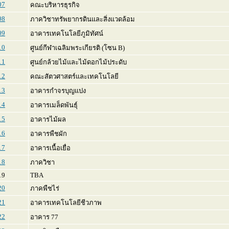
07
คณะบริหารธุรกิจ
08
ภาควิชาทรัพยากรดินและสิ่งแวดล้อม
09
อาคารเทคโนโลยีภูมิทัศน์
10
ศูนย์กีฬาเฉลิมพระเกียรติ (โซน B)
11
ศูนย์กล้วยไม้และไม้ดอกไม้ประดับ
12
คณะสัตวศาสตร์และเทคโนโลยี
13
อาคารกำจรบุญแปง
14
อาคารเมล็ดพันธุ์
15
อาคารไม้ผล
16
อาคารพืชผัก
17
อาคารเนื้อเยื่อ
18
ภาควิชา
9
TBA
20
ภาคพืชไร่
21
อาคารเทคโนโลยีชีวภาพ
22
อาคาร 77