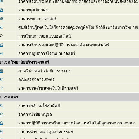
48
อาคารเรียนรวมคณะสถาปัตยกรรมศาสตร์และการออกแบบสิ่งแวดล้อม
49
อาคารศูนย์ภาษา
50
อาคารพยาบาลศาสตร์
51
ศูนย์เรียนรู้เทคโนโลยีการควบคุมศัตรูพืชโดยชีววิธี (ฟาร์มมหาวิทยาลั
2
การเรียนการสอนแบบออนไลน์
53
อาคารเรียนรวมและปฏิบัติการ คณะสัตวแพทยศาสตร์
54
อาคารปฏิบัติการโรงพยาบาลสัตว์
ยาเขต วิทยาลัยบริหารศาสตร์
06
ภาควิชาเทคโนโลยีการประมง
07
คณะธุรกิจการเกษตร
12
อาคารภาควิชาเทคโนโลยีทางสัตว์
ยาเขต แพร่
01
อาคารพลังแม่โจ้สามัคคี
02
อาคารนำชัย ทนุผล
03
อาคารปฏิบัติการทางวิทยาศาสตร์และเทคโนโลยีอุตสาหกรรมเกษตร
04
อาคารนำร่องและอุตสาหกรรมฯ