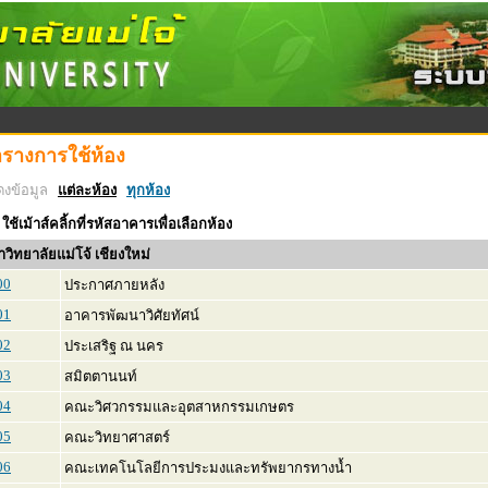
รางการใช้ห้อง
งข้อมูล
แต่ละห้อง
ทุกห้อง
ใช้เม้าส์คลิ้กที่รหัสอาคารเพื่อเลือกห้อง
วิทยาลัยแม่โจ้ เชียงใหม่
00
ประกาศภายหลัง
01
อาคารพัฒนาวิศัยทัศน์
02
ประเสริฐ ณ นคร
03
สมิตตานนท์
04
คณะวิศวกรรมและอุตสาหกรรมเกษตร
05
คณะวิทยาศาสตร์
06
คณะเทคโนโลยีการประมงและทรัพยากรทางน้ำ