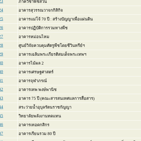
23
ภาควิชาพืชสวน
24
อาคารสุวรรณวาจกกิสิกิจ
25
อาคารแม่โจ้ 70 ปี : สร้างปัญญาเพื่อแผ่นดิน
26
อาคารปฏิบัติการรวมทางพืช
27
อาคารหม่อนไหม
28
ศูนย์วิจัยควบคุมศัตรูพืชโดยชีวินทรีย์ฯ
29
อาคารเฉลิมพระเกียรติสมเด็จพระเทพฯ
30
อาคารไม้ผล 2
40
อาคารเศรษฐศาสตร์
41
อาคารจุฬาภรณ์
42
อาคารเทพ พงษ์พานิช
43
อาคาร 75 ปี (คณะสารสนเทศแลการสื่อสาร)
44
สระว่ายน้ำอุบุลรัตนราชกัญญา
45
วิทยาลัยพลังงานทดแทน
46
อาคารเทอดกสิกร
47
อาคารเรียนรวม 80 ปี