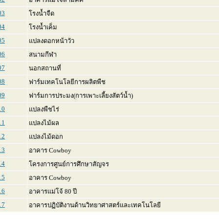
03
โรงน้ำจืด
04
โรงน้ำเค็ม
05
แปลงดอกหน้าวัว
06
สนามกีฬา
07
นอกสถานที่
08
ฟาร์มเทคโนโลยีการผลิตพืช
09
ฟาร์มการประมง(การเพาะเลี้ยงสัตว์น้ำ)
10
แปลงพืชไร่
11
แปลงไม้ผล
12
แปลงไม้ดอก
13
อาคาร Cowboy
14
โครงการศูนย์การศึกษาสัญจร
15
อาคาร Cowboy
16
อาคารแม่โจ้ 80 ปี
17
อาคารปฏิบัติงานด้านวิทยาศาสตร์และเทคโนโลยี