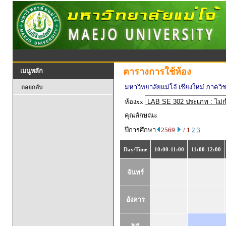
ตารางการใช้ห้อง
เมนูหลัก
มหาวิทยาลัยแม่โจ้ เชียงใหม่ ภาควิ
ถอยกลับ
ห้องxx
คุณลักษณะ
ปีการศึกษา
2569
/ 1
2
3
Day/Time
10:00-11:00
11:00-12:00
จันทร์
อังคาร
พุธ