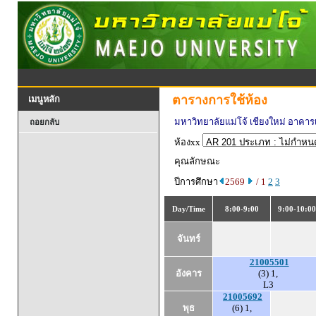
ตารางการใช้ห้อง
เมนูหลัก
มหาวิทยาลัยแม่โจ้ เชียงใหม่ อาค
ถอยกลับ
ห้องxx
คุณลักษณะ
ปีการศึกษา
2569
/ 1
2
3
Day/Time
8:00-9:00
9:00-10:00
จันทร์
21005501
อังคาร
(3) 1,
L3
21005692
พุธ
(6) 1,