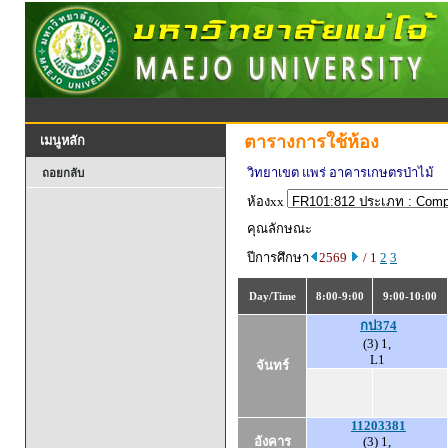
ตารางการใช้ห้อง
เมนูหลัก
วิทยาเขต แพร่ อาคารเกษตรป่าไม้
ถอยกลับ
ห้องxx
คุณลักษณะ
ปีการศึกษา
2569
/ 1
2
3
Day/Time
8:00-9:00
9:00-10:00
กป374
(3) 1,
L1
จันทร์
11203381
อังคาร
(3) 1,