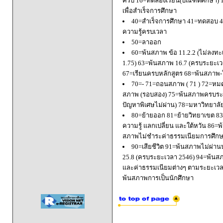
ครบ 16=ทดลองเรียน(บัณฑิตศึกษา) 
เพื่อสำเร็จการศึกษา
40=สำเร็จการศึกษา 41=ทดสอบ 4
ความรู้ครบเวลา
50=ลาออก
60=พ้นสภาพ ข้อ 11.2.2 (ไม่ลงทะ
1.75) 63=พ้นสภาพ 16.7 (ครบระยะเว
67=เรียนครบหลักสูตร 68=พ้นสภาพ-ใ
70=- 71=ถอนสภาพ ( 71 ) 72=หมด
สภาพ (รอบสอง) 75=พ้นสภาพครบระยะ
ปัญหาพิเศษไม่ผ่าน) 78=มหาวิทยาลั
80=ย้ายออก 81=ย้ายวิทยาเขต 83=
ความรู้ แลกเปลี่ยน และใต้หวัน 8
สภาพไม่ชำระค่าธรรมเนียมการศึก
90=เสียชีวิต 91=พ้นสภาพไม่ผ่า
25.8 (ครบระยะเวลา 2546) 94=พ้นส
และค่าธรรมเนียมต่างๆ ตามระยะเวล
พ้นสภาพการเป็นนักศึกษา