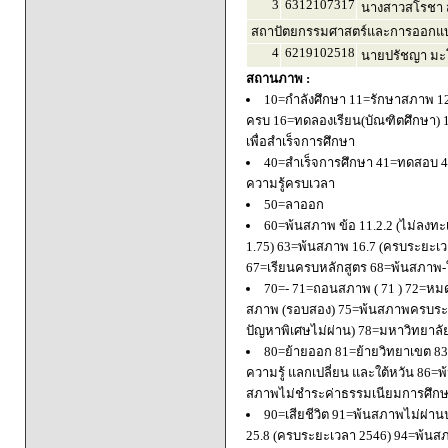
3
6312107317
นางสาวสโรชา ส
สถาปัตยกรรมศาสตร์และการออกแบบ
4
6219102518
นายปรัชญา มะโ
สถานภาพ :
10=กำลังศึกษา 11=รักษาสภาพ 1
ครบ 16=ทดลองเรียน(บัณฑิตศึกษา) 
เพื่อสำเร็จการศึกษา
40=สำเร็จการศึกษา 41=ทดสอบ 4
ความรู้ครบเวลา
50=ลาออก
60=พ้นสภาพ ข้อ 11.2.2 (ไม่ลงทะ
1.75) 63=พ้นสภาพ 16.7 (ครบระยะเว
67=เรียนครบหลักสูตร 68=พ้นสภาพ-ใ
70=- 71=ถอนสภาพ ( 71 ) 72=หมด
สภาพ (รอบสอง) 75=พ้นสภาพครบระยะ
ปัญหาพิเศษไม่ผ่าน) 78=มหาวิทยาลั
80=ย้ายออก 81=ย้ายวิทยาเขต 83=
ความรู้ แลกเปลี่ยน และใต้หวัน 8
สภาพไม่ชำระค่าธรรมเนียมการศึก
90=เสียชีวิต 91=พ้นสภาพไม่ผ่า
25.8 (ครบระยะเวลา 2546) 94=พ้นส