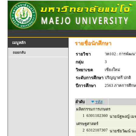
รายชื่อนักศึกษา
เมนูหลัก
ถอยกลับ
วท102 : การพัฒน
รายวิชา
3
กลุ่ม
เชียงใหม่
วิทยาเขต
ปริญญาตรี ปกติ
ระดับการศึกษา
2563 ภาคการศึกษา
ปีการศึกษา
ลำดับ
รหัส
ผลิตกรรมการเกษตร
1
6301102360
นายนัฐพงญ์ เมฆย
เศรษฐศาสตร์
2
6312107307
นายชัยวัฒน์ นะ