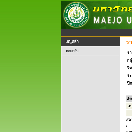
รา
เมนูหลัก
ถอยกลับ
รา
กลุ
วิ
ระ
ปี
ลำ
เท
สถ