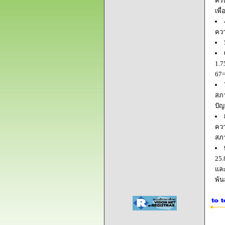
ครบ
เพื
ควา
1.7
67=
สภา
ปัญ
ควา
สภ
25.
และ
พ้น