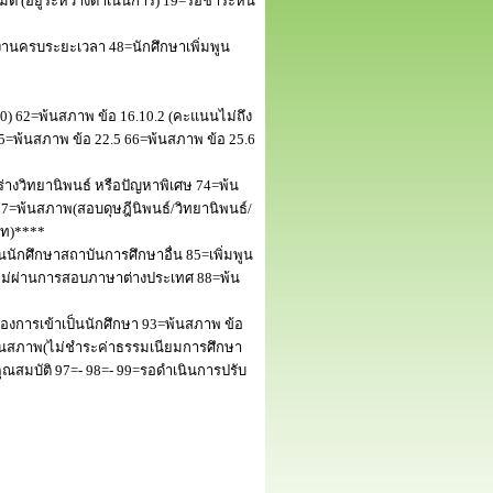
 (อยู่ระหว่างดำเนินการ) 19=รอชำระหนี้
านครบระยะเวลา 48=นักศึกษาเพิ่มพูน
50) 62=พ้นสภาพ ข้อ 16.10.2 (คะแนนไม่ถึง
5=พ้นสภาพ ข้อ 22.5 66=พ้นสภาพ ข้อ 25.6
างวิทยานิพนธ์ หรือปัญหาพิเศษ 74=พ้น
=พ้นสภาพ(สอบดุษฎีนิพนธ์/วิทยานิพนธ์/
โท)****
นักศึกษาสถาบันการศึกษาอื่น 85=เพิ่มพูน
พไม่ผ่านการสอบภาษาต่างประเทศ 88=พ้น
งการเข้าเป็นนักศึกษา 93=พ้นสภาพ ข้อ
พ้นสภาพ(ไม่ชำระค่าธรรมเนียมการศึกษา
สมบัติ 97=- 98=- 99=รอดำเนินการปรับ