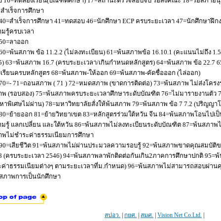
 16=ทดลองเรียน(บัณฑิตศึกษา) 17=สถานะตรวจสอบจบ รอส่งคณะ 18=รอสภาอนุมัติ
่อสำเร็จการศึกษา
40=สำเร็จการศึกษา 41=ทดสอบ 46=นักศึกษา ECP ครบระยะเวลา 47=นักศึกษาฝึกง
มรู้ครบเวลา
50=ลาออก
60=พ้นสภาพ ข้อ 11.2.2 (ไม่ลงทะเบียน) 61=พ้นสภาพข้อ 16.10.1 (คะแนนไม่ถึง 1.
5) 63=พ้นสภาพ 16.7 (ครบระยะเวลา/เกินกำหนดหลักสูตร) 64=พ้นสภาพ ข้อ 22.7 6
เรียนครบหลักสูตร 68=พ้นสภาพ-ให้ออก 69=พ้นสภาพ-คัดชื่อออก (ไล่ออก)
70=- 71=ถอนสภาพ ( 71 ) 72=หมดสภาพ (ขาดการติดต่อ) 73=พ้นสภาพ ไม่ส่งโครงร่
พ (รอบสอง) 75=พ้นสภาพครบระยะเวลาศึกษาระดับบัณฑิต 76=ไม่มารายงานตัว 77
หาพิเศษไม่ผ่าน) 78=มหาวิทยาลัยสั่งให้พ้นสภาพ 79=พ้นสภาพ ข้อ 7 7.2 (ปริญญา
80=ย้ายออก 81=ย้ายวิทยาเขต 83=หลักสูตรร่วมใต้หวัน จีน 84=พ้นสภาพโอนไปเป็น
มรู้ แลกเปลี่ยน และใต้หวัน 86=พ้นสภาพไม่ลงทะเบียนระดับบัณฑิต 87=พ้นสภา
าพไม่ชำระค่าธรรมเนียมการศึกษา
90=เสียชีวิต 91=พ้นสภาพไม่ผ่านประมวลความรอบรู้ 92=พ้นสภาพขาดคุณสมบัติขอ
8 (ครบระยะเวลา 2546) 94=พ้นสภาพลาพักติดต่อกันเกิน2ภาคการศึกษาปกติ 95=
ค่าธรรมเนียมต่างๆ ตามระยะเวลาที่ม.กำหนด) 96=พ้นสภาพไม่สามารถสอบผ่านคุณ
สภาพการเป็นนักศึกษา
สปอว.
|
กยศ.
|
สมศ.
|
Vision Net Co.Ltd.
|