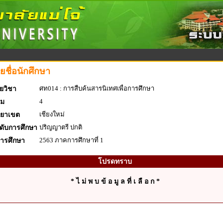
ยชื่อนักศึกษา
ศท014 : การสืบค้นสารนิเทศเพื่อการศึกษา
ยวิชา
4
่ม
เชียงใหม่
ทยาเขต
ปริญญาตรี ปกติ
ดับการศึกษา
2563 ภาคการศึกษาที่ 1
การศึกษา
โปรดทราบ
* ไ ม่ พ บ ข้ อ มู ล ที่ เ ลื อ ก *