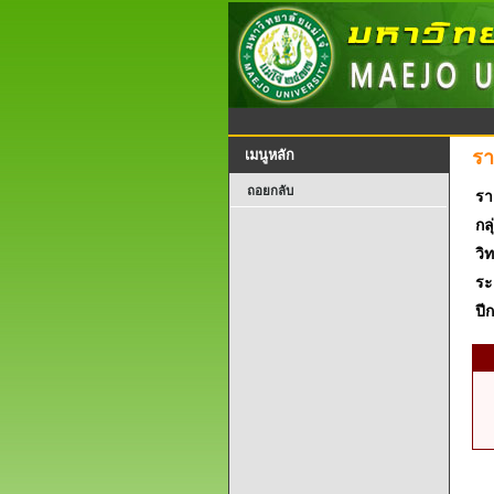
รา
เมนูหลัก
ถอยกลับ
รา
กลุ
วิ
ระ
ปี