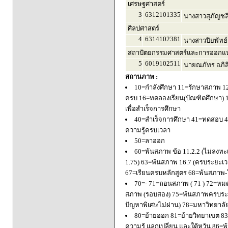
เศรษฐศาสตร์
3
6312101335
นางสาวสุภัญชล
ศิลปศาสตร์
4
6314102381
นางสาวปิยพัทธ์
สถาปัตยกรรมศาสตร์และการออกแบบ
5
6019102511
นายณภัทร อภิ
สถานภาพ :
10=กำลังศึกษา 11=รักษาสภาพ 1
ครบ 16=ทดลองเรียน(บัณฑิตศึกษา) 
เพื่อสำเร็จการศึกษา
40=สำเร็จการศึกษา 41=ทดสอบ 4
ความรู้ครบเวลา
50=ลาออก
60=พ้นสภาพ ข้อ 11.2.2 (ไม่ลงทะ
1.75) 63=พ้นสภาพ 16.7 (ครบระยะเว
67=เรียนครบหลักสูตร 68=พ้นสภาพ-ใ
70=- 71=ถอนสภาพ ( 71 ) 72=หมด
สภาพ (รอบสอง) 75=พ้นสภาพครบระยะ
ปัญหาพิเศษไม่ผ่าน) 78=มหาวิทยาลั
80=ย้ายออก 81=ย้ายวิทยาเขต 83=
ความรู้ แลกเปลี่ยน และใต้หวัน 8