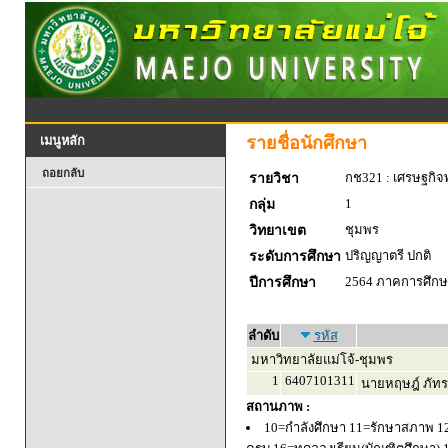
รายชื่อนักศึกษา
เมนูหลัก
ถอยกลับ
กช321 : เศรษฐกิจพ
รายวิชา
1
กลุ่ม
ชุมพร
วิทยาเขต
ปริญญาตรี ปกติ
ระดับการศึกษา
2564 ภาคการศึกษา
ปีการศึกษา
ลำดับ
รหัส
มหาวิทยาลัยแม่โจ้-ชุมพร
1
6407101311
นายหฤษฎ์ ภัทร
สถานภาพ :
10=กำลังศึกษา 11=รักษาสภาพ 1