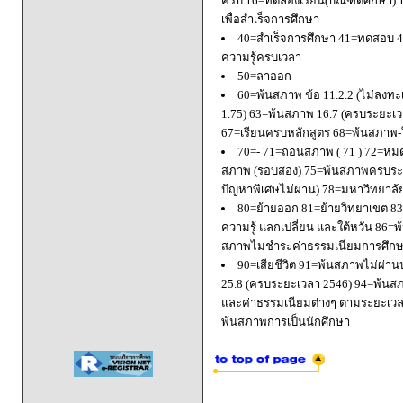
ครบ 16=ทดลองเรียน(บัณฑิตศึกษา) 
เพื่อสำเร็จการศึกษา
40=สำเร็จการศึกษา 41=ทดสอบ 4
ความรู้ครบเวลา
50=ลาออก
60=พ้นสภาพ ข้อ 11.2.2 (ไม่ลงทะ
1.75) 63=พ้นสภาพ 16.7 (ครบระยะเว
67=เรียนครบหลักสูตร 68=พ้นสภาพ-ใ
70=- 71=ถอนสภาพ ( 71 ) 72=หมด
สภาพ (รอบสอง) 75=พ้นสภาพครบระยะ
ปัญหาพิเศษไม่ผ่าน) 78=มหาวิทยาลั
80=ย้ายออก 81=ย้ายวิทยาเขต 83=
ความรู้ แลกเปลี่ยน และใต้หวัน 8
สภาพไม่ชำระค่าธรรมเนียมการศึก
90=เสียชีวิต 91=พ้นสภาพไม่ผ่า
25.8 (ครบระยะเวลา 2546) 94=พ้นส
และค่าธรรมเนียมต่างๆ ตามระยะเวล
พ้นสภาพการเป็นนักศึกษา